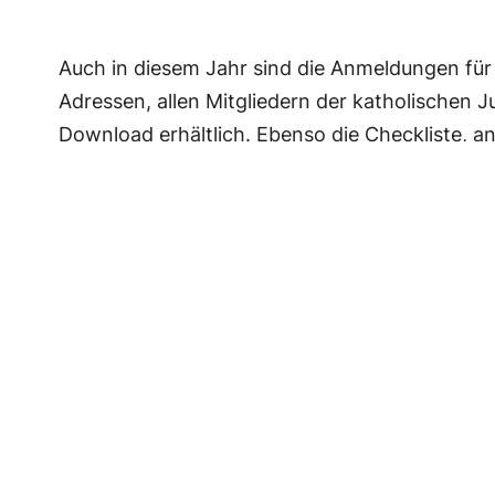
Auch in diesem Jahr sind die Anmeldungen für
Adressen, allen Mitgliedern der katholischen J
Download erhältlich. Ebenso die Checkliste, an
alles mitnehmen sollte.
Download:
Anmeldung
–
Checkliste
Wir freuen uns auf zahlreiche Anmeldungen!
Liebe Grüße
Das Team der katholischen Jugend Fürth/Lau