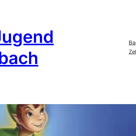
Jugend
Ba
nbach
Ze