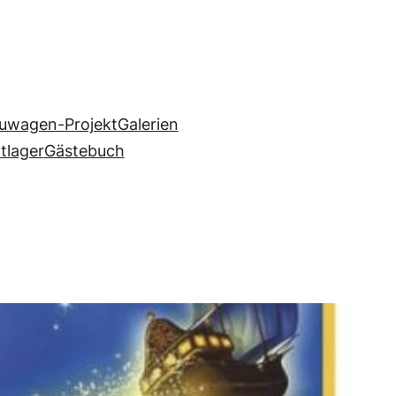
uwagen-Projekt
Galerien
ltlager
Gästebuch