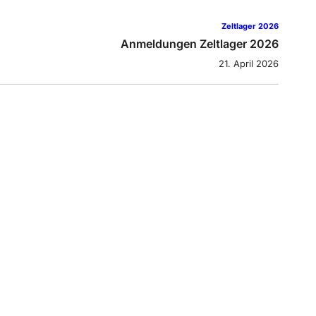
Zeltlager 2026
Anmeldungen Zeltlager 2026
21. April 2026
Zeltlager 2025
ag 5 – Von Schurkenwaffen, Bösewicht-Fahrzeugen
und verlorenen Einhörnern
11. Juli 2025
Zeltlager 2025
Tag 4 – Tageswanderung/ Dorfrallye
10. Juli 2025
Zeltlager 2025
Tag 3 – die Minions nehmen das Lager ein